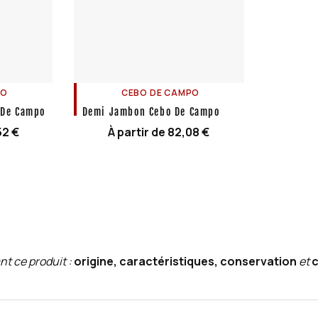
PO
CEBO DE CAMPO
 De Campo
Demi Jambon Cebo De Campo
52
€
À partir de
82,08
€
nt ce produit :
origine, caractéristiques, conservation
et
c