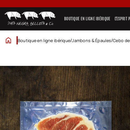
Passer
au
contenu
BOUTIQUE EN LIGNE IBÉRIQUE
L’ESPRIT
home
/
/
Boutique en ligne ibérique
Jambons & Épaules
Cebo d