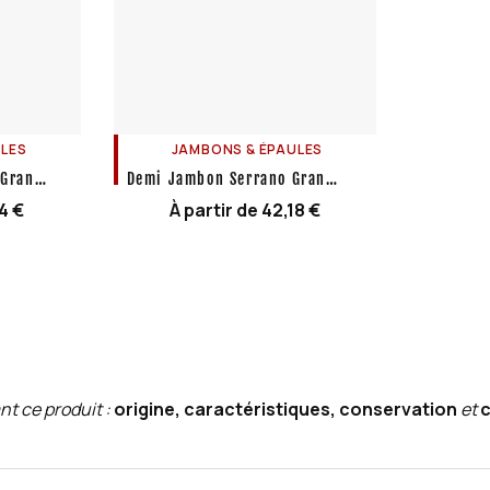
LES
JAMBONS & ÉPAULES
 Gran
Demi Jambon Serrano Gran
Reserva
24
€
À partir de
42,18
€
nt ce produit :
origine, caractéristiques, conservation
et
c