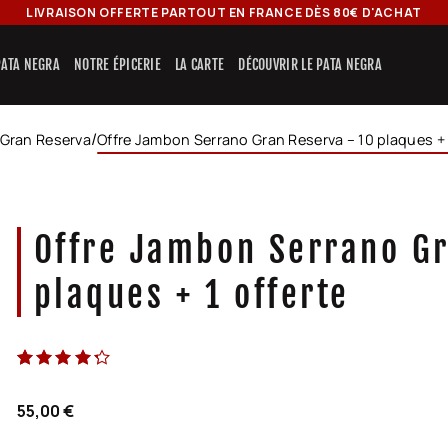
LIVRAISON OFFERTE PARTOUT EN FRANCE DÈS 80€ D'ACHAT
 PATA NEGRA
NOTRE ÉPICERIE
LA CARTE
DÉCOUVRIR LE PATA NEGRA
/
 Gran Reserva
Offre Jambon Serrano Gran Reserva – 10 plaques + 
Offre Jambon Serrano G
plaques + 1 offerte
Noté
2
5
sur 5
55,00
€
basé sur
notations
client