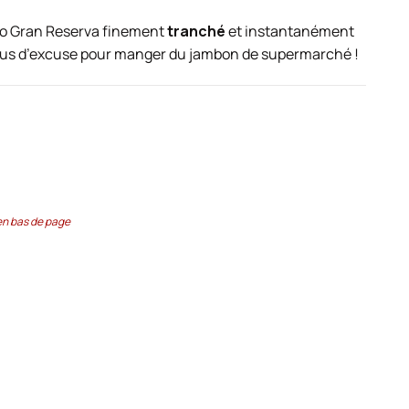
no Gran Reserva finement
tranché
et instantanément
 Plus d’excuse pour manger du jambon de supermarché !
en bas de page
+ 1 offerte