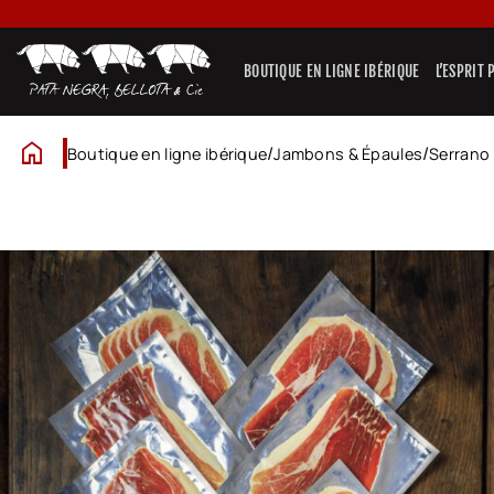
Passer
au
contenu
BOUTIQUE EN LIGNE IBÉRIQUE
L’ESPRIT
home
/
/
Boutique en ligne ibérique
Jambons & Épaules
Serrano