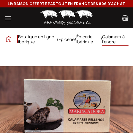
Passer
LIVRAISON OFFERTE PARTOUT EN FRANCE DÈS 80€ D'ACHAT
au
contenu
home
Boutique en ligne
Épicerie
Calamars à
/
/
/
Épicerie
ibérique
ibérique
l’encre