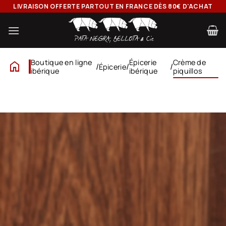
Passer
LIVRAISON OFFERTE PARTOUT EN FRANCE DÈS 80€ D'ACHAT
au
contenu
home
Boutique en ligne
Épicerie
Crème de
/
/
/
Épicerie
ibérique
ibérique
piquillos