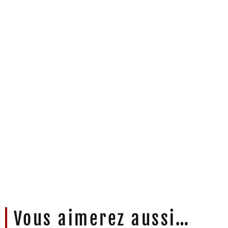
Produits d'artisans producteurs
Toujours à la recherche de l'excellence
Photo non contractuelle
Vous aimerez aussi…